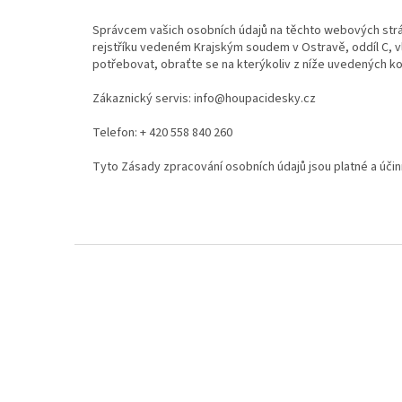
Správcem vašich osobních údajů na těchto webových str
rejstříku vedeném Krajským soudem v Ostravě, oddíl C, v
potřebovat, obraťte se na kterýkoliv z níže uvedených ko
Zákaznický servis:
info@houpacidesky.cz
Telefon:
+ 420 558 840 260
Tyto Zásady zpracování osobních údajů jsou platné a účin
Z
á
p
a
t