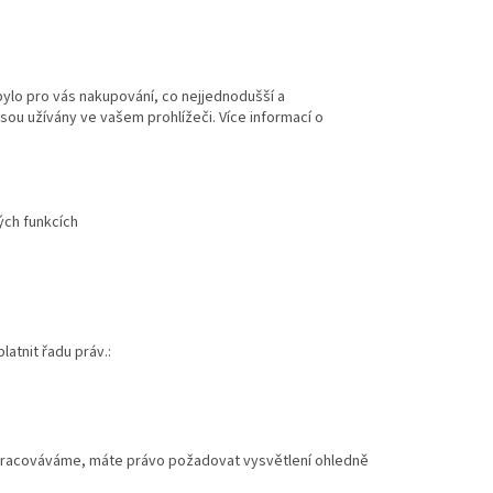
bylo pro vás nakupování, co nejjednodušší a
jsou užívány ve vašem prohlížeči. Více informací o
ých funkcích
latnit řadu práv.:
zpracováváme, máte právo požadovat vysvětlení ohledně