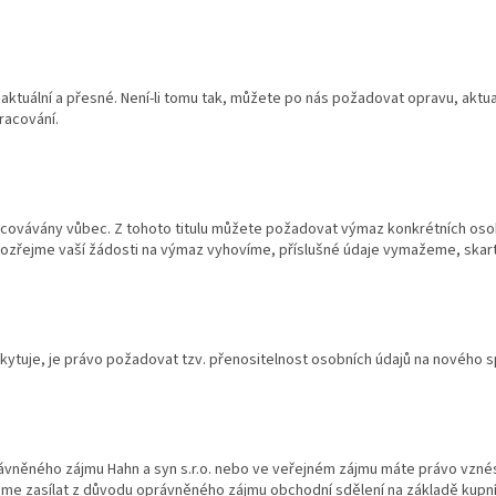
ktuální a přesné. Není-li tomu tak, můžete po nás požadovat opravu, aktual
racování.
acovávány vůbec. Z tohoto titulu můžete požadovat výmaz konkrétních osob
mozřejme vaší žádosti na výmaz vyhovíme, příslušné údaje vymažeme, ska
ytuje, je právo požadovat tzv. přenositelnost osobních údajů na nového s
vněného zájmu Hahn a syn s.r.o. nebo ve veřejném zájmu máte právo vznés
me zasílat z důvodu oprávněného zájmu obchodní sdělení na základě kupní