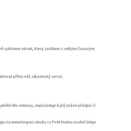
ivě vybíráme obsah, který zasíláme s velkými časovými
ktovat přímo náš zákaznický servis.
lnění dle smlouvy, nepožaduje-li jiný právní předpis či
kupu na
www.houpaci-desky.cz
Poté budou osobní údaje