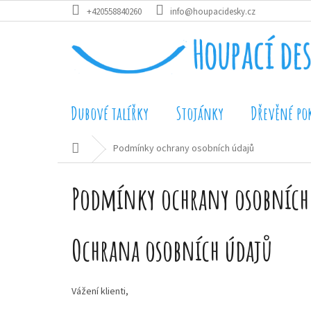
Přejít
+420558840260
info@houpacidesky.cz
na
obsah
Dubové talířky
Stojánky
Dřevěné po
Domů
Podmínky ochrany osobních údajů
Podmínky ochrany osobních
Ochrana osobních údajů
Vážení klienti,