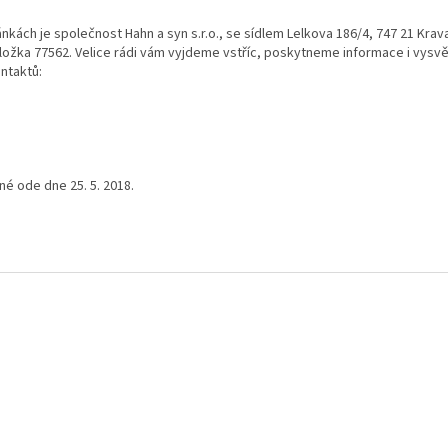
ánkách je společnost
Hahn a syn s.r.o., se sídlem
Lelkova 186/4, 747 21 Krav
ložka 77562. Velice rádi vám vyjdeme vstříc, poskytneme informace i vysvě
ntaktů:
né ode dne 25. 5. 2018.