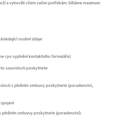
boží a vyhověli všem vašim potřebám. Děláme maximum
ledující osobní údaje:
me i po vyplnění kontaktního formuláře)
to souvislosti poskytnete
islosti s plněním smlouvy poskytnete (poradenství,
 spojení
 s plněním smlouvy poskytnete (poradenství).