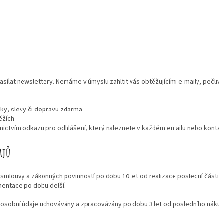
sílat newslettery. Nemáme v úmyslu zahltit vás obtěžujícími e-maily, pečl
ky, slevy či dopravu zdarma
ěžích
nictvím odkazu pro odhlášení, který naleznete v každém emailu nebo konta
ajů
smlouvy a zákonných povinností po dobu 10 let od realizace poslední části p
umentace po dobu delší.
u osobní údaje uchovávány a zpracovávány po dobu 3 let od posledního ná