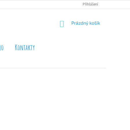
PODMÍNKY OCHRANY OSOBNÍCH ÚDAJŮ
Přihlášení
NÁKUPNÍ
Prázdný košík
KOŠÍK
mo
Kontakty