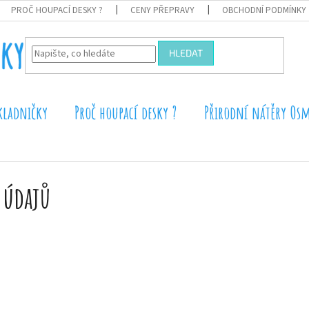
PROČ HOUPACÍ DESKY ?
CENY PŘEPRAVY
OBCHODNÍ PODMÍNKY
HLEDAT
kladničky
Proč houpací desky ?
Přirodní nátěry Os
 údajů