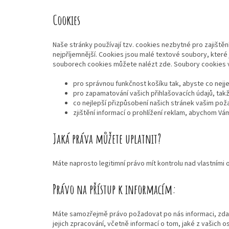
Cookies
Naše stránky používají tzv. cookies nezbytné pro zajiště
nejpříjemnější. Cookies jsou malé textové soubory, které 
souborech cookies můžete nalézt zde. Soubory cookies v
pro správnou funkčnost košíku tak, abyste co nejj
pro zapamatování vašich přihlašovacích údajů, ta
co nejlepší přizpůsobení našich stránek vašim po
zjištění informací o prohlížení reklam, abychom V
Jaká práva můžete uplatnit?
Máte naprosto legitimní právo mít kontrolu nad vlastními o
Právo na přístup k informacím:
Máte samozřejmě právo požadovat po nás informaci, zda 
jejich zpracování, včetně informací o tom, jaké z vašich