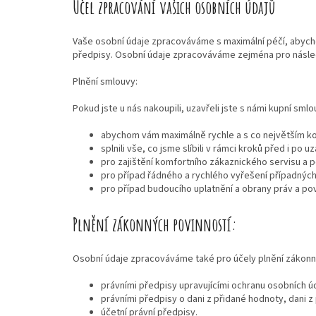
Účel zpracování vašich osobních údajů
Vaše osobní údaje zpracováváme s maximální péčí, abychom
předpisy. Osobní údaje zpracováváme zejména pro následu
Plnění smlouvy:
Pokud jste u nás nakoupili, uzavřeli jste s námi kupní sm
abychom vám maximálně rychle a s co největším k
splnili vše, co jsme slíbili v rámci kroků před i po
pro zajištění komfortního zákaznického servisu a p
pro případ řádného a rychlého vyřešení případných
pro případ budoucího uplatnění a obrany práv a pov
Plnění zákonných povinností:
Osobní údaje zpracováváme také pro účely plnění zákonn
právními předpisy upravujícími ochranu osobních ú
právními předpisy o dani z přidané hodnoty, dani z
účetní právní předpisy.