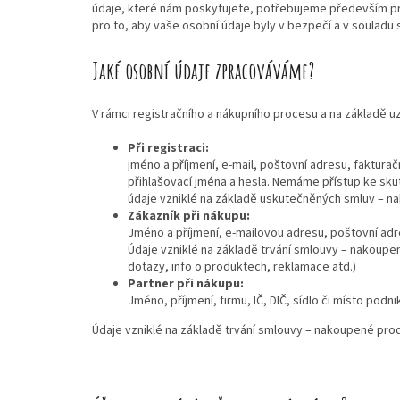
údaje, které nám poskytujete, potřebujeme především p
pro to, aby vaše osobní údaje byly v bezpečí a v souladu
Jaké osobní údaje zpracováváme?
V rámci registračního a nákupního procesu a na základě 
Při registraci:
jméno a příjmení, e-mail, poštovní adresu, faktura
přihlašovací jména a hesla. Nemáme přístup ke sk
údaje vzniklé na základě uskutečněných smluv – n
Zákazník při nákupu:
Jméno a příjmení, e-mailovou adresu, poštovní adre
Údaje vzniklé na základě trvání smlouvy – nakoupe
dotazy, info o produktech, reklamace atd.)
Partner při nákupu:
Jméno, příjmení, firmu, IČ, DIČ, sídlo či místo podn
Údaje vzniklé na základě trvání smlouvy – nakoupené prod