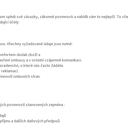
 splnili své závazky, zákonné povinnosti a nabídli vám to nejlepší. To v
jící účely:
louvu. Všechny vyžadované údaje jsou nutné:
omfortem dodali zboží a
 uzavření smlouvy a v ostatní vzájemné komunikaci.
oradenství, o které nás často žádáte.
 reklamací.
inností smluvních stran.
ých povinností stanovených zejména :
dajů
 příjmu a dalších daňových předpisů