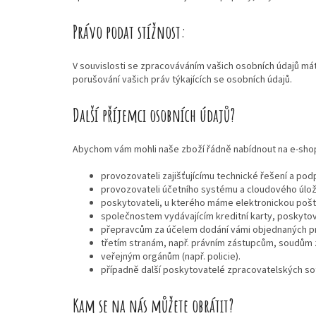
Právo podat stížnost:
V souvislosti se zpracováváním vašich osobních údajů mát
porušování vašich práv týkajících se osobních údajů.
Další příjemci osobních údajů?
Abychom vám mohli naše zboží řádně nabídnout na e-shopu
provozovateli zajišťujícímu technické řešení a po
provozovateli účetního systému a cloudového úlož
poskytovateli, u kterého máme elektronickou pošt
společnostem vydávajícím kreditní karty, poskyto
přepravcům za účelem dodání vámi objednaných pr
třetím stranám, např. právním zástupcům, soudům 
veřejným orgánům (např. policie).
případně další poskytovatelé zpracovatelských sof
Kam se na nás můžete obrátit?