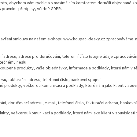
roto, abychom vám rychle a s maximálním komfortem doručili objednané z
 s právními předpisy, včetně GDPR.
uzavření smlouvy na našem e-shopu
www.houpaci-desky.cz
zpracováváme nás
ční adresu, adresu pro doručování, telefonní číslo (stejné údaje zpracovává
utečnému heslu
akoupené produkty, vaše objednávky, informace a podklady, které nám v té
su, fakturační adresu, telefonní číslo, bankovní spojení
né produkty, veškerou komunikaci a podklady, které nám jako klient v souv
ikání, doručovací adresu, e-mail, telefonní číslo, fakturační adresu, bankovní
ukty, veškerou komunikaci a podklady, které nám jako klient v souvislosti