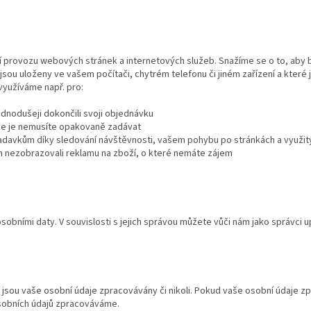
ní provozu webových stránek a internetových služeb. Snažíme se o to, aby 
jsou uloženy ve vašem počítači, chytrém telefonu či jiném zařízení a které 
yužíváme např. pro:
ednodušeji dokončili svoji objednávku
kže je nemusíte opakovaně zadávat
žadavkům díky sledování návštěvnosti, vašem pohybu po stránkách a využit
ám nezobrazovali reklamu na zboží, o které nemáte zájem
sobními daty. V souvislosti s jejich správou můžete vůči nám jako správci up
jsou vaše osobní údaje zpracovávány či nikoli. Pokud vaše osobní údaje 
 osobních údajů zpracováváme.