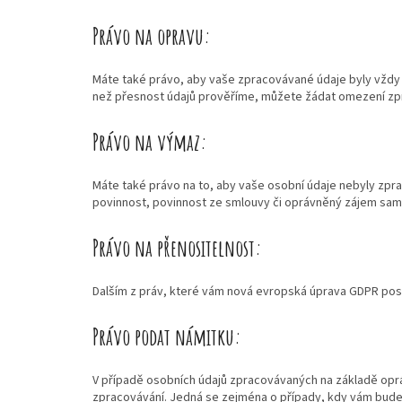
Právo na opravu:
Máte také právo, aby vaše zpracovávané údaje byly vždy a
než přesnost údajů prověříme, můžete žádat omezení zp
Právo na výmaz:
Máte také právo na to, aby vaše osobní údaje nebyly zpr
povinnost, povinnost ze smlouvy či oprávněný zájem sa
Právo na přenositelnost:
Dalším z práv, které vám nová evropská úprava GDPR posk
Právo podat námitku:
V případě osobních údajů zpracovávaných na základě oprá
zpracovávání. Jedná se zejména o případy, kdy vám bude