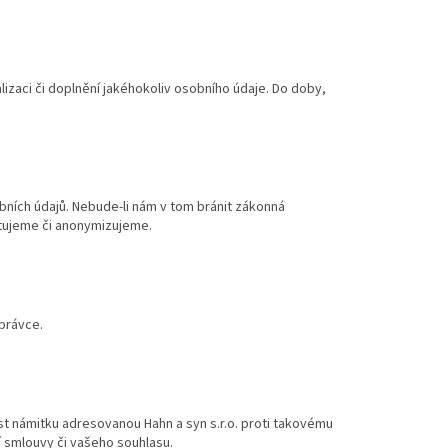
izaci či doplnění jakéhokoliv osobního údaje. Do doby,
ních údajů. Nebude-li nám v tom bránit zákonná
rtujeme či anonymizujeme.
právce.
t námitku adresovanou Hahn a syn s.r.o. proti takovému
 smlouvy či vašeho souhlasu.