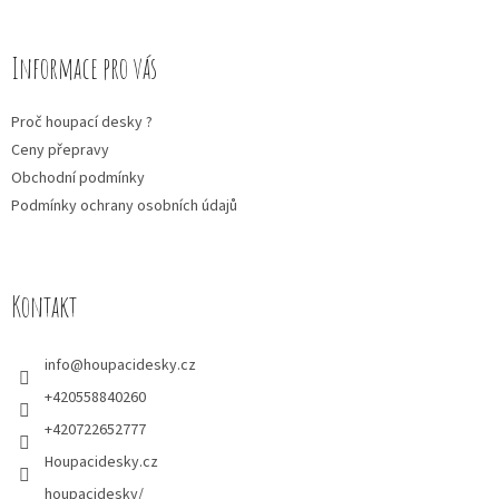
p
a
Informace pro vás
t
Proč houpací desky ?
í
Ceny přepravy
Obchodní podmínky
Podmínky ochrany osobních údajů
Kontakt
info
@
houpacidesky.cz
+420558840260
+420722652777
Houpacidesky.cz
houpacidesky/