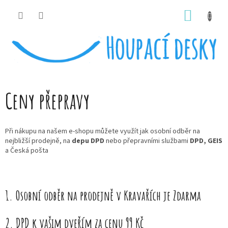
Přejít
NÁKUP
na
obsah
KOŠÍK
Ceny přepravy
Při nákupu na našem e-shopu můžete využít jak osobní odběr na
nejbližší prodejně, na
depu DPD
nebo přepravními službami
DPD, GEIS
a Česká pošta
1. Osobní odběr na prodejně v Kravařích je Zdarma
2. DPD k vašim dveřím za cenu 99 Kč